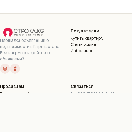
Покупателям
Купить квартиру
Площадка объявлений о
Снять жильё
недвижимости в Кыргызстане.
Избранное
Без накруток и фейковых
объявлений.
Продавцам
Связаться
Разместить объявление
+996 (500) 90-11-11
Пакеты подписок
+996 (777) 90-11-11
Стать риэлтором
stroka.kg@gmail.com
г. Бишкек, ул. Токтогула,
169-16
Все контакты
©
2026
Stroka.kg · ОсОО «Дом.КейДжи»