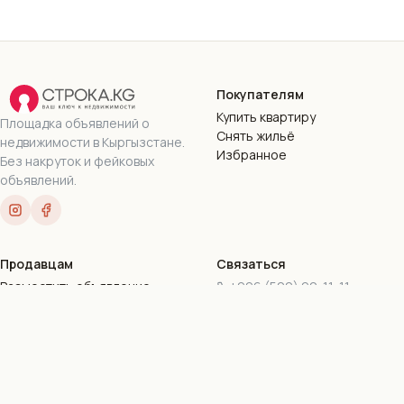
Покупателям
Купить квартиру
Площадка объявлений о
Снять жильё
недвижимости в Кыргызстане.
Избранное
Без накруток и фейковых
объявлений.
Продавцам
Связаться
Разместить объявление
+996 (500) 90-11-11
Пакеты подписок
+996 (777) 90-11-11
Стать риэлтором
stroka.kg@gmail.com
г. Бишкек, ул. Токтогула,
169-16
Все контакты
©
2026
Stroka.kg · ОсОО «Дом.КейДжи»