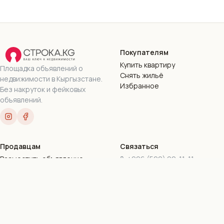
Покупателям
Купить квартиру
Площадка объявлений о
Снять жильё
недвижимости в Кыргызстане.
Избранное
Без накруток и фейковых
объявлений.
Продавцам
Связаться
Разместить объявление
+996 (500) 90-11-11
Пакеты подписок
+996 (777) 90-11-11
Стать риэлтором
stroka.kg@gmail.com
г. Бишкек, ул. Токтогула,
169-16
Все контакты
©
2026
Stroka.kg · ОсОО «Дом.КейДжи»