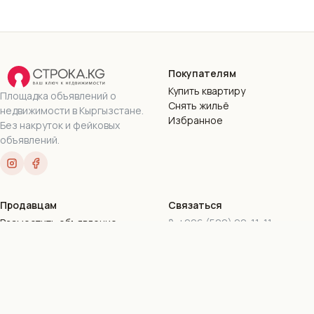
Покупателям
Купить квартиру
Площадка объявлений о
Снять жильё
недвижимости в Кыргызстане.
Избранное
Без накруток и фейковых
объявлений.
Продавцам
Связаться
Разместить объявление
+996 (500) 90-11-11
Пакеты подписок
+996 (777) 90-11-11
Стать риэлтором
stroka.kg@gmail.com
г. Бишкек, ул. Токтогула,
169-16
Все контакты
©
2026
Stroka.kg · ОсОО «Дом.КейДжи»