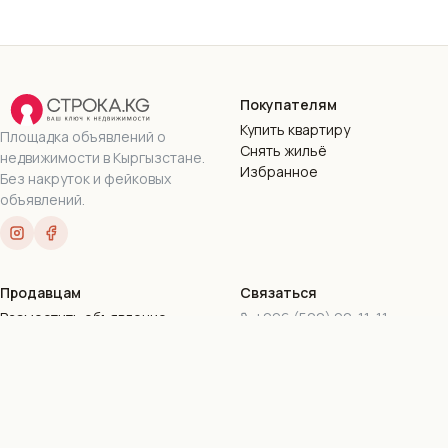
Покупателям
Купить квартиру
Площадка объявлений о
Снять жильё
недвижимости в Кыргызстане.
Избранное
Без накруток и фейковых
объявлений.
Продавцам
Связаться
Разместить объявление
+996 (500) 90-11-11
Пакеты подписок
+996 (777) 90-11-11
Стать риэлтором
stroka.kg@gmail.com
г. Бишкек, ул. Токтогула,
169-16
Все контакты
©
2026
Stroka.kg · ОсОО «Дом.КейДжи»