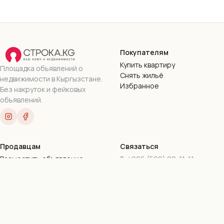
Покупателям
Купить квартиру
Площадка объявлений о
Снять жильё
недвижимости в Кыргызстане.
Избранное
Без накруток и фейковых
объявлений.
Продавцам
Связаться
Разместить объявление
+996 (500) 90-11-11
Пакеты подписок
+996 (777) 90-11-11
Стать риэлтором
stroka.kg@gmail.com
г. Бишкек, ул. Токтогула,
169-16
Все контакты
©
2026
Stroka.kg · ОсОО «Дом.КейДжи»